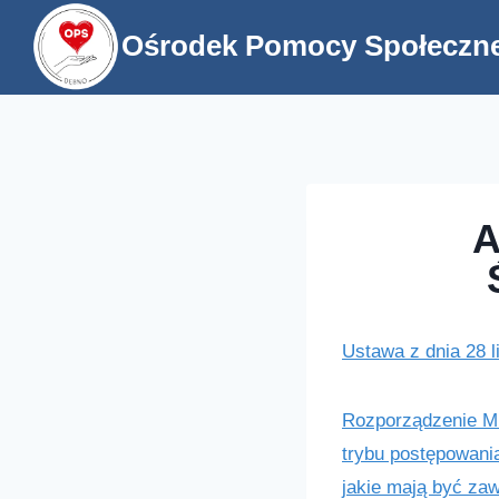
Przejdź
Ośrodek Pomocy Społeczne
do
treści
A
Ustawa z dnia 28 l
Rozporządzenie Min
trybu postępowani
jakie mają być za