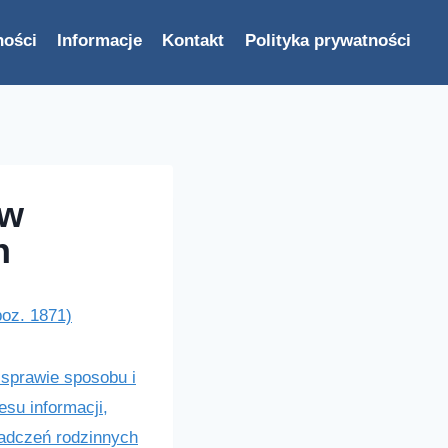
ności
Informacje
Kontakt
Polityka prywatności
 w
h
poz. 1871)
w sprawie sposobu i
su informacji,
iadczeń rodzinnych