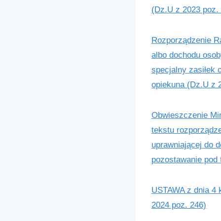
(Dz.U z 2023 poz.
Rozporządzenie Ra
albo dochodu osoby
specjalny zasiłek
opiekuna (Dz.U z 
Obwieszczenie Mini
tekstu rozporządze
uprawniającej do d
pozostawanie pod 
USTAWA z dnia 4 kw
2024 poz. 246)