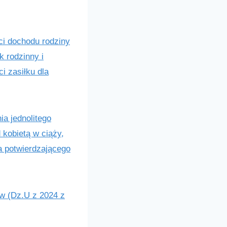
ci dochodu rodziny
k rodzinny i
i zasiłku dla
ia jednolitego
 kobietą w ciąży,
a potwierdzającego
ów (Dz.U z 2024 z