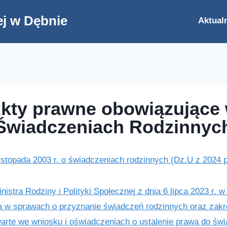
j w Dębnie
Aktual
kty prawne obowiązujące
Świadczeniach Rodzinnyc
istopada 2003 r. o świadczeniach rodzinnych (Dz.U z 2024 
istra Rodziny i Polityki Społecznej z dnia 6 lipca 2023 r. 
a w sprawach o przyznanie świadczeń rodzinnych oraz zakre
warte we wniosku i oświadczeniach o ustalenie prawa do św