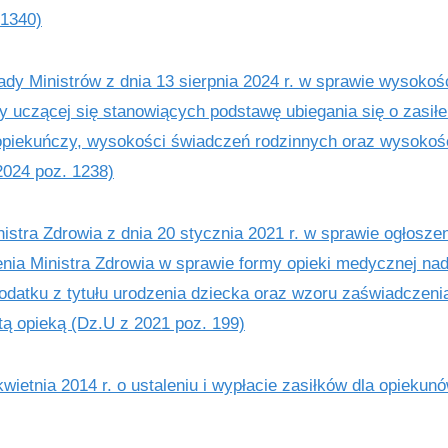
 1340)
dy Ministrów z dnia 13 sierpnia 2024 r. w sprawie wysokoś
 uczącej się stanowiących podstawę ubiegania się o zasiłe
 opiekuńczy, wysokości świadczeń rodzinnych oraz wysokośc
2024 poz. 1238)
stra Zdrowia z dnia 20 stycznia 2021 r. w sprawie ogłoszen
nia Ministra Zdrowia w sprawie formy opieki medycznej nad
odatku z tytułu urodzenia dziecka oraz wzoru zaświadczeni
tą opieką (Dz.U z 2021 poz. 199)
ietnia 2014 r. o ustaleniu i wypłacie zasiłków dla opiekun