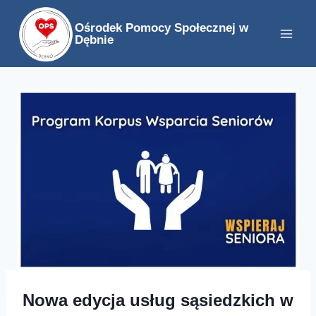
Przejdź
Ośrodek Pomocy Społecznej w
do
Dębnie
treści
Nowa edycja usług sąsiedzkich w