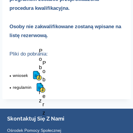
procedura kwalifikacyjna.
Osoby nie zakwalifikowane zostaną wpisane na
listę rezerwową.
P
Pliki do pobrania:
o
P
b
o
i
wniosek
b
e
i
regulamin
r
e
z
r
z
Skontaktuj Się Z Nami
Ośrodek Pomocy Społecznej