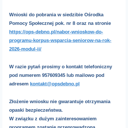
Wnioski do pobrania w siedzibie Ośrodka
Pomocy Społecznej pok. nr 8 oraz na stronie
https://ops-debno.pl/nabor-wnioskow-do-
programu-korpus-wsparcia-seniorow-na-rok-
2026-modul-ii/
W razie pytań prosimy o kontakt telefoniczny
pod numerem
957609345
lub mailowo pod
adresem
kontakt@opsdebno.p
l
Złożenie wniosku nie gwarantuje otrzymania
opaski bezpieczeństwa.
W związku z dużym zainteresowaniem
programem zostanie przeprowadzona