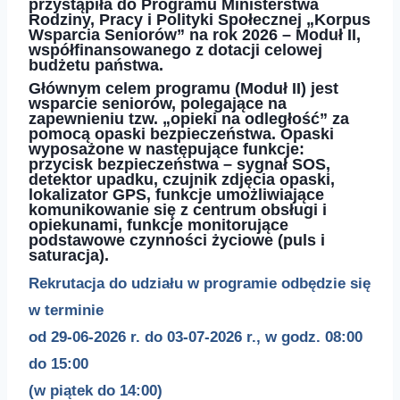
przystąpiła do Programu Ministerstwa
Rodziny, Pracy i Polityki Społecznej „Korpus
Wsparcia Seniorów” na rok 2026 – Moduł II,
współfinansowanego z dotacji celowej
budżetu państwa.
Głównym celem programu (Moduł II) jest
wsparcie seniorów, polegające na
zapewnieniu tzw. „opieki na odległość” za
pomocą opaski bezpieczeństwa. Opaski
wyposażone w następujące funkcje:
przycisk bezpieczeństwa – sygnał SOS,
detektor upadku, czujnik zdjęcia opaski,
lokalizator GPS, funkcje umożliwiające
komunikowanie się z centrum obsługi i
opiekunami, funkcje monitorujące
podstawowe czynności życiowe (puls i
saturacja).
Rekrutacja do udziału w programie odbędzie się
w terminie
od
29-06-2026 r.
do
03-07-2026 r.
,
w godz. 08:00
do 15:00
(w piątek do 14:00)