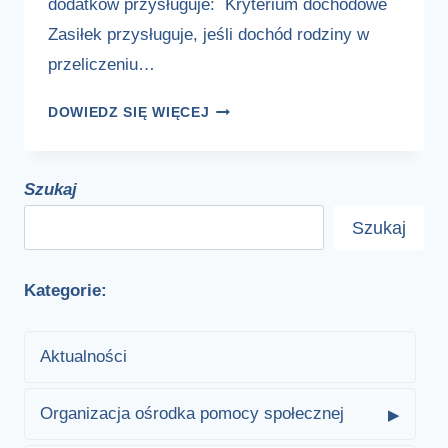
dodatków przysługuje: Kryterium dochodowe
Zasiłek przysługuje, jeśli dochód rodziny w
przeliczeniu…
ZASIŁEK
DOWIEDZ SIĘ WIĘCEJ
RODZINNY
I
DODATKI
Szukaj
DO
Szukaj
ZASIŁKU
RODZINNEGO
Kategorie:
Aktualności
Organizacja ośrodka pomocy społecznej