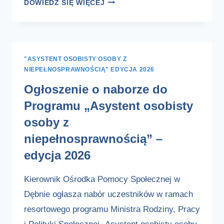
NABÓR
DOWIEDZ SIĘ WIĘCEJ
DO
PROGRAMU
„OPIEKA
WYTCHNIENIOWA”
"ASYSTENT OSOBISTY OSOBY Z
EDYCJA
NIEPEŁNOSPRAWNOŚCIĄ" EDYCJA 2026
2026
Ogłoszenie o naborze do
Programu „Asystent osobisty
osoby z
niepełnosprawnością” –
edycja 2026
Kierownik Ośrodka Pomocy Społecznej w
Dębnie ogłasza nabór uczestników w ramach
resortowego programu Ministra Rodziny, Pracy