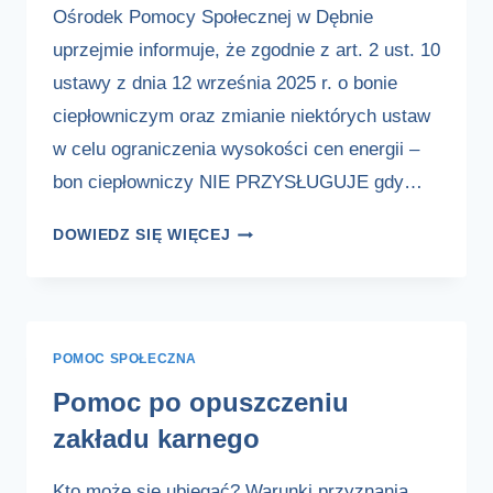
EDYCJA
Ośrodek Pomocy Społecznej w Dębnie
2026
uprzejmie informuje, że zgodnie z art. 2 ust. 10
ustawy z dnia 12 września 2025 r. o bonie
ciepłowniczym oraz zmianie niektórych ustaw
w celu ograniczenia wysokości cen energii –
bon ciepłowniczy NIE PRZYSŁUGUJE gdy…
WAŻNA
DOWIEDZ SIĘ WIĘCEJ
INFORMACJA
DOTYCZĄCA
BONU
CIEPŁOWNICZEGO
POMOC SPOŁECZNA
Pomoc po opuszczeniu
zakładu karnego
Kto może się ubiegać? Warunki przyznania