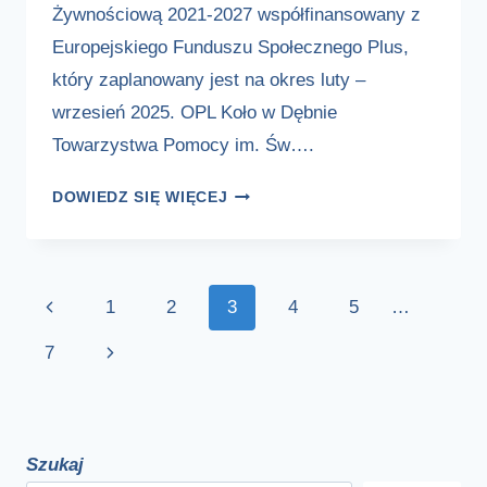
Żywnościową 2021-2027 współfinansowany z
Europejskiego Funduszu Społecznego Plus,
który zaplanowany jest na okres luty –
wrzesień 2025. OPL Koło w Dębnie
Towarzystwa Pomocy im. Św….
PROGRAM
DOWIEDZ SIĘ WIĘCEJ
FUNDUSZE
EUROPEJSKIE
NA
Nawigacja
POMOC
Poprzednia
1
2
3
4
5
…
ŻYWNOŚCIOWĄ
strony
strona
2021-
Następna
7
2027
strona
WSPÓŁFINANSOWANY
Z
EUROPEJSKIEGO
Szukaj
FUNDUSZU