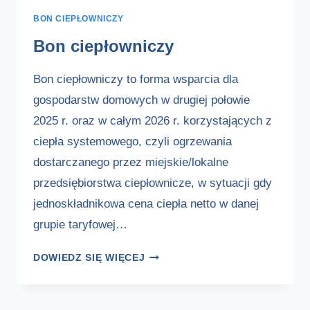
”OPIEKA
BON CIEPŁOWNICZY
WYTCHNIENIOWA”–
EDYCJA
Bon ciepłowniczy
2026
Bon ciepłowniczy to forma wsparcia dla
gospodarstw domowych w drugiej połowie
2025 r. oraz w całym 2026 r. korzystających z
ciepła systemowego, czyli ogrzewania
dostarczanego przez miejskie/lokalne
przedsiębiorstwa ciepłownicze, w sytuacji gdy
jednoskładnikowa cena ciepła netto w danej
grupie taryfowej…
BON
DOWIEDZ SIĘ WIĘCEJ
CIEPŁOWNICZY