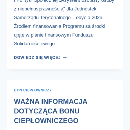
i Polityki Społecznej „Asystent osobisty osoby
z niepełnosprawnością” dla Jednostek
Samorządu Terytorialnego – edycja 2026.
Źródłem finansowania Programu są środki
ujęte w planie finansowym Funduszu
Solidarnościowego….
OGŁOSZENIE
DOWIEDZ SIĘ WIĘCEJ
O
NABORZE
DO
PROGRAMU
BON CIEPŁOWNICZY
„ASYSTENT
OSOBISTY
WAŻNA INFORMACJA
OSOBY
DOTYCZĄCA BONU
Z
NIEPEŁNOSPRAWNOŚCIĄ”
CIEPŁOWNICZEGO
–