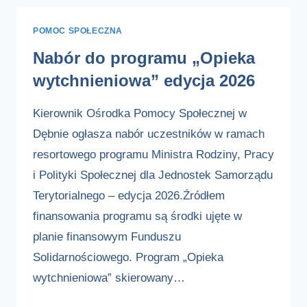
STANOWISKO
POMOC SPOŁECZNA
ASYSTENTA
OSOBISTEGO
Nabór do programu „Opieka
OSOBY
wytchnieniowa” edycja 2026
Z
NIEPEŁNOSPRAWNOŚCIĄ
Kierownik Ośrodka Pomocy Społecznej w
–
EDYCJA
Dębnie ogłasza nabór uczestników w ramach
2026
resortowego programu Ministra Rodziny, Pracy
W
i Polityki Społecznej dla Jednostek Samorządu
OŚRODKU
Terytorialnego – edycja 2026.Źródłem
POMOCY
SPOŁECZNEJ
finansowania programu są środki ujęte w
W
planie finansowym Funduszu
DĘBNIE
Solidarnościowego. Program „Opieka
wytchnieniowa” skierowany…